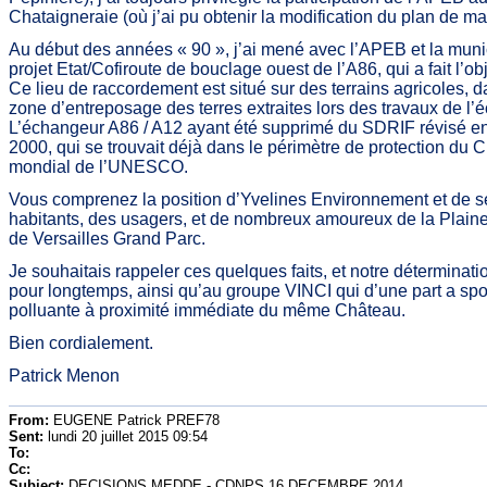
Chataigneraie (où j’ai pu obtenir la modification du plan de 
Au début des années « 90 », j’ai mené avec l’APEB et la munici
projet Etat/Cofiroute de bouclage ouest de l’A86, qui a fait l’o
Ce lieu de raccordement est situé sur des terrains agricoles,
zone d’entreposage des terres extraites lors des travaux de l
L’échangeur A86 / A12 ayant été supprimé du SDRIF révisé en 201
2000, qui se trouvait déjà dans le périmètre de protection du
mondial de l’UNESCO.
Vous comprenez la position d’Yvelines Environnement et de s
habitants, des usagers, et de nombreux amoureux de la Plaine de
de Versailles Grand Parc.
Je souhaitais rappeler ces quelques faits, et notre détermin
pour longtemps, ainsi qu’au groupe VINCI qui d’une part a spons
polluante à proximité immédiate du même Château.
Bien cordialement.
Patrick Menon
From:
EUGENE Patrick PREF78
Sent:
lundi 20 juillet 2015 09:54
To:
Cc:
Subject:
DECISIONS MEDDE - CDNPS 16 DECEMBRE 2014