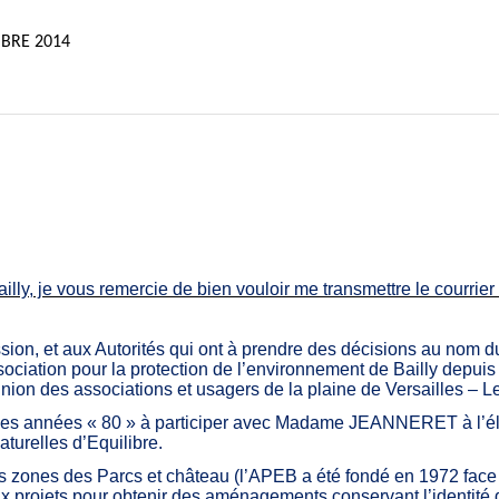
MBRE 2014
illy, je vous remercie de bien vouloir me transmettre le courrie
, et aux Autorités qui ont à prendre des décisions au nom du pe
sociation pour la protection de l’environnement de Bailly depuis 
union des associations et usagers de la plaine de Versailles – L
des années « 80 » à participer avec Madame JEANNERET à l’élab
turelles d’Equilibre.
 les zones des Parcs et château (l’APEB a été fondé en 1972 fa
 aux projets pour obtenir des aménagements conservant l’identité d