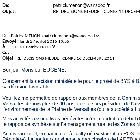
De:
patrick.menon@wanadoo.fr
Objet:
RE: DECISIONS MEDDE - CDNPS 16 DECE
De :
Patrick MENON <patrick.menon@wanadoo.fr>
Envoyé :
lundi 27 juillet 2015 10:55
À :
'EUGENE Patrick PREF78'
Cc :
Objet :
RE: DECISIONS MEDDE - CDNPS 16 DECEMBRE 2014
Bonjour Monsieur EUGENE,
Concernant la décision ministérielle pour le projet de BYS à Ba
sa décision favorable
.
Veuillez me permettre de rappeler aux membres de la Commission
Versailles depuis plus de 40 ans, que je suis président de l’as
l’environnement de la Plaine de Versailles (qui a succédé à l’
Mes activités associatives bénévoles m’ont conduit au début 
le rapport de synthèse sur l’aménagement rural et les Zones Na
Au niveau local, en particulier à Bailly où existaient au POS
Pépinière), j’ai toujours privilégié la participation de l’APEB