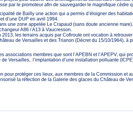
masse par le promoteur afin de sauvegarder le magnifique cèdre
palité de Bailly une action qui a permis d’éloigner des habitat
bjet d’une DUP en avril 1994.
 dans une zone appelée Le Crapaud (sans doute ancienne mare). C
’échangeur A86 / A13 à Vaucresson.
3, les terrains acquis par Cofiroute ont vocation à retrouver leu
 Château de Versailles et des Trianon (Décret du 15/10/1964), à
es associations membres que sont l’APEBN et l’APEPV, qui prot
 Versailles, l’implantation d’une installation polluante (ICPE), 
ation pour protéger ces lieux, aux membres de la Commission et
orisé la réfection de la Galerie des glaces du Château de Versail