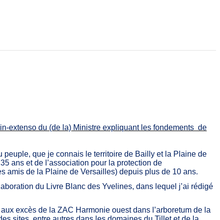
r in-extenso du (de la) Ministre expliquant les fondements de
uple, que je connais le territoire de Bailly et la Plaine de
35 ans et de l’association pour la protection de
es amis de la Plaine de Versailles) depuis plus de 10 ans.
oration du Livre Blanc des Yvelines, dans lequel j’ai rédigé
ce aux excès de la ZAC Harmonie ouest dans l’arboretum de la
es sites, entre autres dans les domaines du Tillet et de la